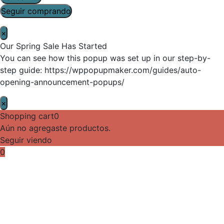
Seguir comprando
×
Our Spring Sale Has Started
You can see how this popup was set up in our step-by-
step guide: https://wppopupmaker.com/guides/auto-
opening-announcement-popups/
×
Shopping cart
0
Aún no agregaste productos.
Seguir viendo
0