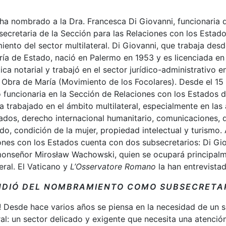
ha nombrado a la Dra. Francesca Di Giovanni, funcionaria d
ecretaria de la Sección para las Relaciones con los Estados
iento del sector multilateral. Di Giovanni, que trabaja des
ría de Estado, nació en Palermo en 1953 y es licenciada e
ca notarial y trabajó en el sector jurídico-administrativo e
a Obra de María (Movimiento de los Focolares). Desde el 1
funcionaria en la Sección de Relaciones con los Estados d
 trabajado en el ámbito multilateral, especialmente en las
iados, derecho internacional humanitario, comunicaciones,
do, condición de la mujer, propiedad intelectual y turismo. 
ones con los Estados cuenta con dos subsecretarios: Di Gio
 monseñor Mirosław Wachowski, quien se ocupará principalm
eral. El Vaticano y
L’Osservatore Romano
la han entrevistad
NDIÓ DEL NOMBRAMIENTO COMO SUBSECRETA
! Desde hace varios años se piensa en la necesidad de un 
eral: un sector delicado y exigente que necesita una atenció