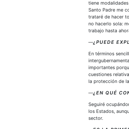
tiene modalidades 
Santo Padre me con
trataré de hacer t
no hacerlo sola: m
trabajo hasta ahor
—
¿PUEDE EXPL
En términos sencil
intergubernamental
importantes porque
cuestiones relativ
la protección de la
—
¿EN QUÉ CO
Seguiré ocupándom
los Estados, aunqu
sector.