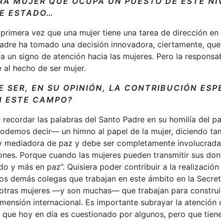
RA MUJER QUE OCUPA UN PUESTO DE ESTE NI
DE ESTADO…
a primera vez que una mujer tiene una tarea de dirección en 
Padre ha tomado una decisión innovadora, ciertamente, que,
a un signo de atención hacia las mujeres. Pero la responsab
e al hecho de ser mujer.
 SER, EN SU OPINIÓN, LA CONTRIBUCIÓN ESP
N ESTE CAMPO?
recordar las palabras del Santo Padre en su homilía del p
odemos decir— un himno al papel de la mujer, diciendo ta
y mediadora de paz y debe ser completamente involucrada
ones. Porque cuando las mujeres pueden transmitir sus don
o y más en paz”. Quisiera poder contribuir a la realización 
os demás colegas que trabajan en este ámbito en la Secret
otras mujeres —y son muchas— que trabajan para construir
mensión internacional. Es importante subrayar la atención 
l, que hoy en día es cuestionado por algunos, pero que tien