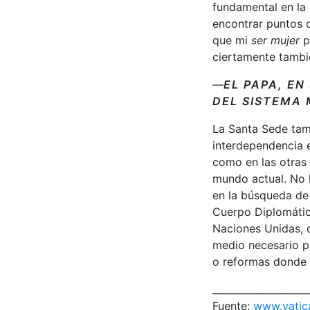
fundamental en la 
encontrar puntos c
que mi
ser mujer
p
ciertamente tambié
—
EL PAPA, EN
DEL SISTEMA 
La Santa Sede tamb
interdependencia e
como en las otras 
mundo actual. No 
en la búsqueda de 
Cuerpo Diplomático
Naciones Unidas, 
medio necesario p
o reformas donde 
____________________
Fuente:
www.vatic