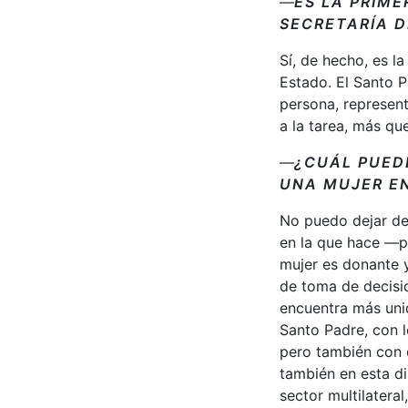
—
ES LA PRIME
SECRETARÍA 
Sí, de hecho, es l
Estado. El Santo 
persona, represent
a la tarea, más qu
—
¿CUÁL PUEDE
UNA MUJER E
No puedo dejar de 
en la que hace —p
mujer es donante 
de toma de decisi
encuentra más unid
Santo Padre, con l
pero también con 
también en esta di
sector multilatera