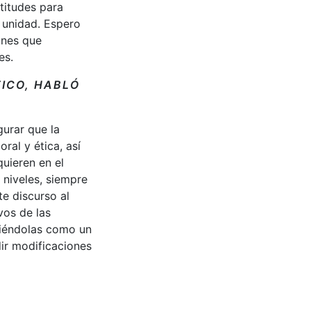
titudes para
 unidad. Espero
ones que
es.
TICO, HABLÓ
gurar que la
al y ética, así
uieren en el
 niveles, siempre
te discurso al
vos de las
viéndolas como un
ir modificaciones