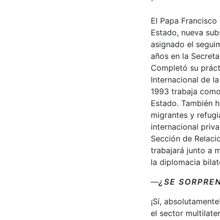
El Papa Francisco 
Estado, nueva subs
asignado el seguim
años en la Secreta
Completó su prácti
Internacional de l
1993 trabaja como 
Estado. También ha
migrantes y refug
internacional priva
Sección de Relaci
trabajará junto a
la diplomacia bilat
—
¿SE SORPRE
¡Sí, absolutamente
el sector multilat