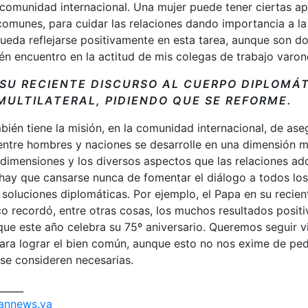
comunidad internacional. Una mujer puede tener ciertas ap
omunes, para cuidar las relaciones dando importancia a la
ueda reflejarse positivamente en esta tarea, aunque son d
n encuentro en la actitud de mis colegas de trabajo varon
 SU RECIENTE DISCURSO AL CUERPO DIPLOMÁ
MULTILATERAL, PIDIENDO QUE SE REFORME.
ién tiene la misión, en la comunidad internacional, de ase
ntre hombres y naciones se desarrolle en una dimensión mor
dimensiones y los diversos aspectos que las relaciones adq
hay que cansarse nunca de fomentar el diálogo a todos los
soluciones diplomáticas. Por ejemplo, el Papa en su recien
 recordó, entre otras cosas, los muchos resultados positi
que este año celebra su 75º aniversario. Queremos seguir 
ara lograr el bien común, aunque esto no nos exime de ped
se consideren necesarias.
_____
annews.va