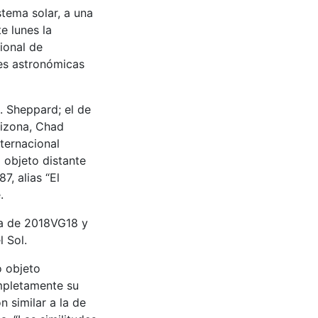
stema solar, a una
e lunes la
ional de
des astronómicas
. Sheppard; el de
rizona, Chad
nternacional
 objeto distante
, alias “El
.
ta de 2018VG18 y
 Sol.
o objeto
mpletamente su
n similar a la de