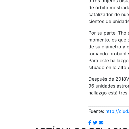
otros objetos dista
de órbita mostrad
catalizador de nue
cientos de unidad
Por su parte, Thol
momento, es que s
de su diámetro y c
tomando probableme
Para este hallazgo
situado en lo alt
Después de 2018VG
96 unidades astro
hallazgo está tres
____________________
Fuente:
http://ciu