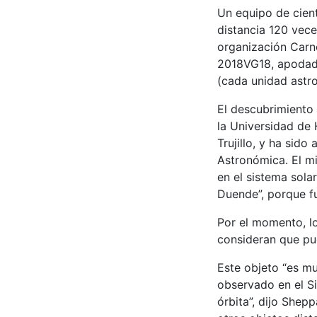
Un equipo de cient
distancia 120 veces
organización Carne
2018VG18, apodado 
(cada unidad astron
El descubrimiento 
la Universidad de 
Trujillo, y ha sid
Astronómica. El m
en el sistema sola
Duende”, porque fu
Por el momento, l
consideran que pu
Este objeto “es m
observado en el S
órbita”, dijo Shep