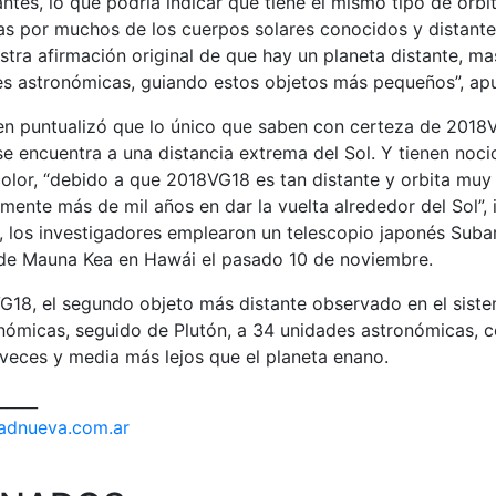
ntes, lo que podría indicar que tiene el mismo tipo de órbit
as por muchos de los cuerpos solares conocidos y distante
stra afirmación original de que hay un planeta distante, mas
es astronómicas, guiando estos objetos más pequeños”, ap
en puntualizó que lo único que saben con certeza de 2018V
e encuentra a una distancia extrema del Sol. Y tienen noc
olor, “debido a que 2018VG18 es tan distante y orbita muy
nte más de mil años en dar la vuelta alrededor del Sol”, in
, los investigadores emplearon un telescopio japonés Suba
o de Mauna Kea en Hawái el pasado 10 de noviembre.
18, el segundo objeto más distante observado en el sistem
nómicas, seguido de Plutón, a 34 unidades astronómicas, c
 veces y media más lejos que el planeta enano.
_____
dadnueva.com.ar