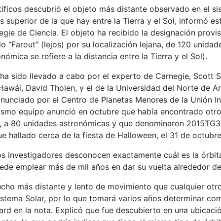
íficos descubrió el objeto más distante observado en el si
 superior de la que hay entre la Tierra y el Sol, informó est
gie de Ciencia. El objeto ha recibido la designación provis
“Farout” (lejos) por su localización lejana, de 120 unida
ómica se refiere a la distancia entre la Tierra y el Sol).
ha sido llevado a cabo por el experto de Carnegie, Scott S
Hawái, David Tholen, y el de la Universidad del Norte de A
o anunciado por el Centro de Planetas Menores de la Unión I
ismo equipo anunció en octubre que había encontrado otro
r, a 80 unidades astronómicas y que denominaron 2015TG387
e hallado cerca de la fiesta de Halloween, el 31 de octubre
os investigadores desconocen exactamente cuál es la órbi
ede emplear más de mil años en dar su vuelta alrededor del
ucho más distante y lento de movimiento que cualquier otr
istema Solar, por lo que tomará varios años determinar co
pard en la nota. Explicó que fue descubierto en una ubicació