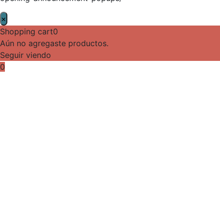
×
Shopping cart
0
Aún no agregaste productos.
Seguir viendo
0