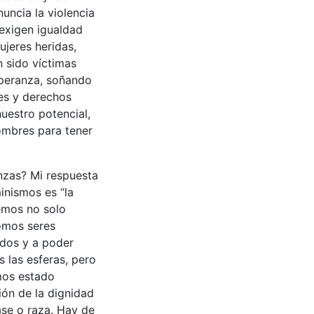
uncia la violencia
 exigen igualdad
jeres heridas,
n sido víctimas
speranza, soñando
es y derechos
uestro potencial,
hombres para tener
anzas? Mi respuesta
inismos es “la
emos no solo
omos seres
dos y a poder
s las esferas, pero
mos estado
ión de la dignidad
ase o raza. Hay de