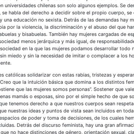
n universidades chilenas son solo algunos ejemplos. Se den
, se habla del derecho a decidir sobre el propio cuerpo, se
y una educación no sexista. Detrás de las demandas hay mu
ia por la violencia, la discriminación y el abuso del que ha
, abuelas y bisabuelas. También hay mujeres cargadas de e
 sociedad menos jerárquica y más igual, de responsabilidad
sociedad en la que las mujeres podamos desarrollar todo n
sin miedo y sin la necesidad de imitar o complacer a los 
ente.
s católicas solidarizar con estas rabias, tristezas y esper
 Creo que la intuición básica que domina a los distintos fem
sostiene que las mujeres somos personas”. Sostener que val
nas mamás o esposas, sino por el simple hecho de que s
que tenemos derecho a que nuestros cuerpos sean respeta
 que nuestras ideas y puntos de vista sean incluidos en toda
 espacios de poder y toma de decisiones, de los cuales he
luidas. Detrás del discurso feminista, hay una gran afirmac
que no hace distinciones de género, orientación sexual, cl