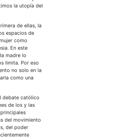
imos la utopía del
imera de ellas, la
los espacios de
a mujer como
esia. En este
 la madre lo
s limita. Por eso
ento no solo en la
atarla como una
l debate católico
nes de los y las
principales
as del movimiento
s, del poder
recientemente