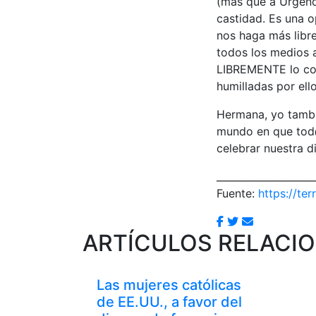
(más que a Urgenc
castidad. Es una 
nos haga más libr
todos los medios a
LIBREMENTE lo con
humilladas por ello
Hermana, yo tambi
mundo en que tod@
celebrar nuestra d
____________________
Fuente:
https://ter
ARTÍCULOS RELACI
Las mujeres católicas
de EE.UU., a favor del