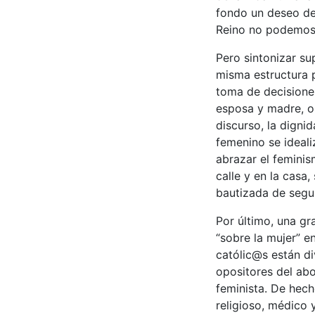
fondo un deseo de
Reino no podemos 
Pero sintonizar su
misma estructura p
toma de decisiones
esposa y madre, o s
discurso, la digni
femenino se ideali
abrazar el feminis
calle y en la casa,
bautizada de segu
Por último, una gr
“sobre la mujer” e
católic@s están di
opositores del ab
feminista. De hech
religioso, médico 