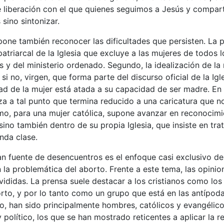
 liberación con el que quienes seguimos a Jesús y compart
sino sintonizar.
pone también reconocer las dificultades que persisten. La pr
atriarcal de la Iglesia que excluye a las mujeres de todos 
 y del ministerio ordenado. Segundo, la idealización de l
i no, virgen, que forma parte del discurso oficial de la Igl
dad de la mujer está atada a su capacidad de ser madre. En
za a tal punto que termina reducido a una caricatura que no
mo, para una mujer católica, supone avanzar en reconocimi
 sino también dentro de su propia Iglesia, que insiste en tr
nda clase.
an fuente de desencuentros es el enfoque casi exclusivo de
n la problemática del aborto. Frente a este tema, las opinio
vididas. La prensa suele destacar a los cristianos como los 
orto, y por lo tanto como un grupo que está en las antípod
o, han sido principalmente hombres, católicos y evangélico
y político, los que se han mostrado reticentes a aplicar la 