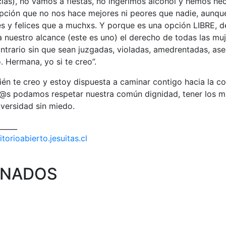
ias), no vamos a fiestas, no ingerimos alcohol y hemos he
opción que no nos hace mejores ni peores que nadie, aunq
es y felices que a muchxs. Y porque es una opción LIBRE,
 nuestro alcance (este es uno) el derecho de todas las muj
trario sin que sean juzgadas, violadas, amedrentadas, ase
. Hermana, yo si te creo”.
én te creo y estoy dispuesta a caminar contigo hacia la c
s podamos respetar nuestra común dignidad, tener los m
iversidad sin miedo.
_____
ritorioabierto.jesuitas.cl
ONADOS