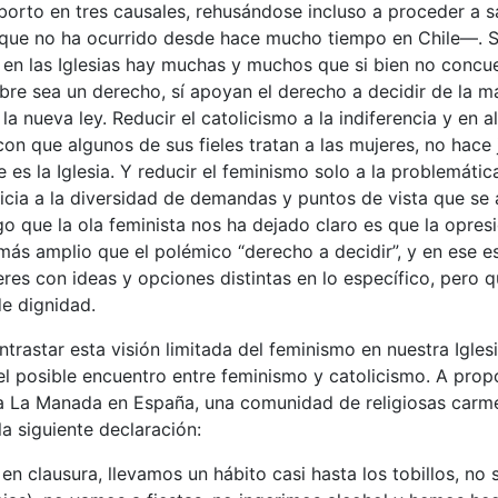
orto en tres causales, rehusándose incluso a proceder a sa
que no ha ocurrido desde hace mucho tiempo en Chile—. 
 en las Iglesias hay muchas y muchos que si bien no concu
ibre sea un derecho, sí apoyan el derecho a decidir de la m
a nueva ley. Reducir el catolicismo a la indiferencia y en 
con que algunos de sus fieles tratan a las mujeres, no hace j
 es la Iglesia. Y reducir el feminismo solo a la problemátic
icia a la diversidad de demandas y puntos de vista que se
go que la ola feminista nos ha dejado claro es que la opres
s amplio que el polémico “derecho a decidir”, y en ese e
res con ideas y opciones distintas en lo específico, pero
e dignidad.
trastar esta visión limitada del feminismo en nuestra Iglesia
l posible encuentro entre feminismo y catolicismo. A prop
tra La Manada en España, una comunidad de religiosas carme
la siguiente declaración:
en clausura, llevamos un hábito casi hasta los tobillos, no