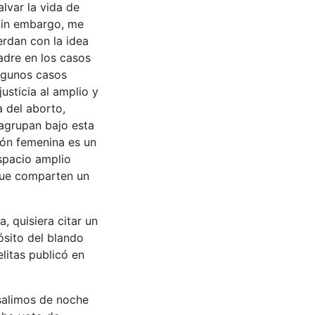
lvar la vida de
Sin embargo, me
erdan con la idea
adre en los casos
algunos casos
usticia al amplio y
a del aborto,
 agrupan bajo esta
ión femenina es un
spacio amplio
 que comparten un
, quisiera citar un
ósito del blando
litas publicó en
 salimos de noche