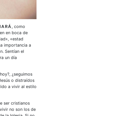
NARÁ
, como
nen en boca de
lad», «estad
ha importancia a
n. Sentían el
ra un día
 hoy?, ¿seguimos
esús o distraídos
o a vivir al estilo
e ser cristianos
vivir no son los de
 la Iglesia. Si no