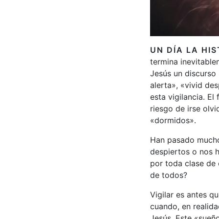
UN DÍA LA HI
termina inevitabl
Jesús un discurso 
alerta», «vivid de
esta vigilancia. E
riesgo de irse olv
«dormidos».
Han pasado muchos
despiertos o nos 
por toda clase de 
de todos?
Vigilar es antes q
cuando, en realida
Jesús. Este «sueño