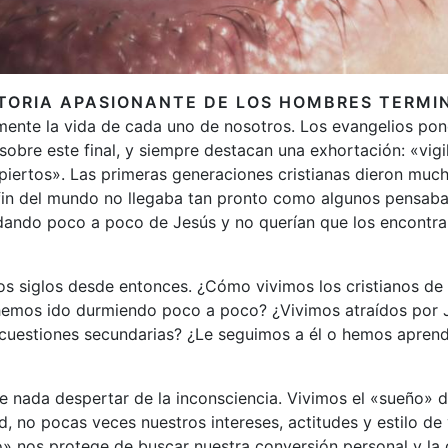
STORIA APASIONANTE DE LOS HOMBRES TERMI
emente la vida de cada uno de nosotros. Los evangelios po
sobre este final, y siempre destacan una exhortación: «vigi
spiertos». Las primeras generaciones cristianas dieron muc
l fin del mundo no llegaba tan pronto como algunos pensaba
idando poco a poco de Jesús y no querían que los encontra
 siglos desde entonces. ¿Cómo vivimos los cristianos de
hemos ido durmiendo poco a poco? ¿Vivimos atraídos por J
cuestiones secundarias? ¿Le seguimos a él o hemos aprendid
ue nada despertar de la inconsciencia. Vivimos el «sueño» d
d, no pocas veces nuestros intereses, actitudes y estilo de 
» nos protege de buscar nuestra conversión personal y la de