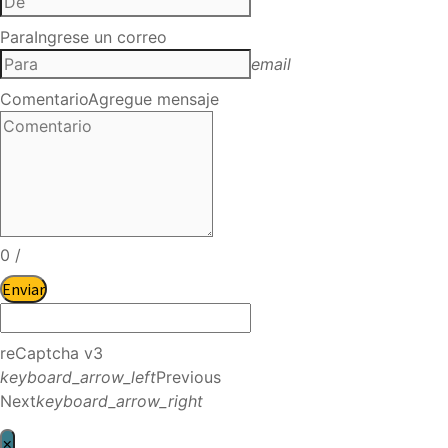
Para
Ingrese un correo
email
Comentario
Agregue mensaje
0
/
Enviar
reCaptcha v3
keyboard_arrow_left
Previous
Next
keyboard_arrow_right
×