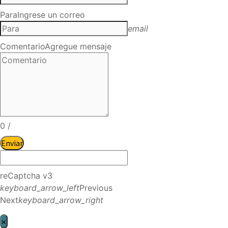
Para
Ingrese un correo
email
Comentario
Agregue mensaje
0
/
Enviar
reCaptcha v3
keyboard_arrow_left
Previous
Next
keyboard_arrow_right
×