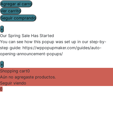
Agregar al carro
Ver carrito
Seguir comprando
×
Our Spring Sale Has Started
You can see how this popup was set up in our step-by-
step guide: https://wppopupmaker.com/guides/auto-
opening-announcement-popups/
×
Shopping cart
0
Aún no agregaste productos.
Seguir viendo
0