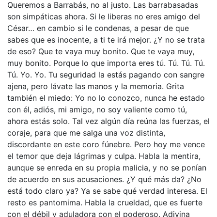
Queremos a Barrabás, no al justo. Las barrabasadas
son simpáticas ahora. Si le liberas no eres amigo del
César… en cambio si le condenas, a pesar de que
sabes que es inocente, a ti te irá mejor. ¿Y no se trata
de eso? Que te vaya muy bonito. Que te vaya muy,
muy bonito. Porque lo que importa eres tú. Tú. Tú. Tú.
Tú. Yo. Yo. Tu seguridad la estás pagando con sangre
ajena, pero lávate las manos y la memoria. Grita
también el miedo: Yo no lo conozco, nunca he estado
con él, adiós, mi amigo, no soy valiente como tú,
ahora estás solo. Tal vez algún día reúna las fuerzas, el
coraje, para que me salga una voz distinta,
discordante en este coro fúnebre. Pero hoy me vence
el temor que deja lágrimas y culpa. Habla la mentira,
aunque se enreda en su propia malicia, y no se ponían
de acuerdo en sus acusaciones. ¿Y qué más da? ¿No
está todo claro ya? Ya se sabe qué verdad interesa. El
resto es pantomima. Habla la crueldad, que es fuerte
con el débil y aduladora con el poderoso. Adivina