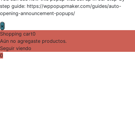
step guide: https://wppopupmaker.com/guides/auto-
opening-announcement-popups/
×
Shopping cart
0
Aún no agregaste productos.
Seguir viendo
0