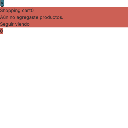
×
Shopping cart
0
Aún no agregaste productos.
Seguir viendo
0