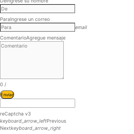
De
Ingrese su nombre
Para
Ingrese un correo
email
Comentario
Agregue mensaje
0
/
Enviar
reCaptcha v3
keyboard_arrow_left
Previous
Next
keyboard_arrow_right