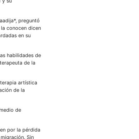
 y su
aadija*, preguntó
s la conocen dicen
ardadas en su
las habilidades de
terapeuta de la
terapia artística
ación de la
 medio de
en por la pérdida
 migración. Sin