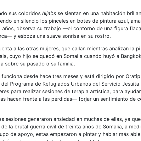
endo sus coloridos
hijabs
se sientan en una habitación brill
endo en silencio los pinceles en botes de pintura azul, amar
5 años, observa su trabajo —el contorno de una figura flac
nca— y esboza una suave sonrisa en su rostro.
cuenta a las otras mujeres, que callan mientras analizan la pi
ala, cuyo hijo se quedó en Somalia cuando huyó a Bangkok
a sobre su pasado o su familia.
 funciona desde hace tres meses y está dirigido por Orati
a del Programa de Refugiados Urbanos del Servicio Jesuita
res para realizar sesiones de terapia artística, para ayudar 
ras hacen frente a las pérdidas— forjar un sentimiento de 
as sesiones generaron ansiedad en muchas de ellas, ya qu
z de la brutal guerra civil de treinta años de Somalia, a m
grupo de apoyo, estas empezaron a pintar y hablar más abie