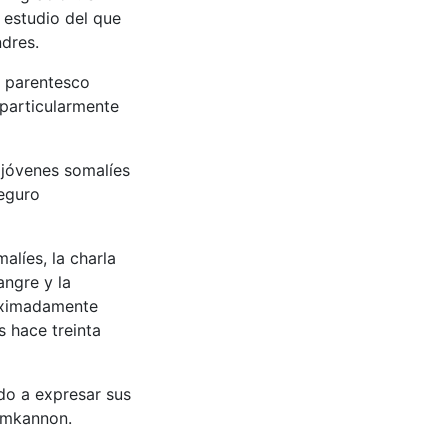
 estudio del que
ndres.
e parentesco
 particularmente
 jóvenes somalíes
seguro
alíes, la charla
ngre y la
roximadamente
 hace treinta
do a expresar sus
Nimkannon.