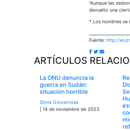
“Aunque las sesion
devuelto una ciert
* Los nombres se 
____________________
Fuente:
http://es.jr
ARTÍCULOS RELACI
La ONU denuncia la
Re
guerra en Sudán:
Di
situación horrible
Se
Hu
Silvia Giovanrosa
es
| 14 de noviembre de 2023
co
mi
re