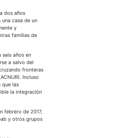
va dos años
a una casa de un
nente y
tras familias de
a seis años en
rse a salvo del
cruzando fronteras
 (ACNUR). Incluso
 que las
ble la integración
 febrero de 2017,
abab y otros grupos