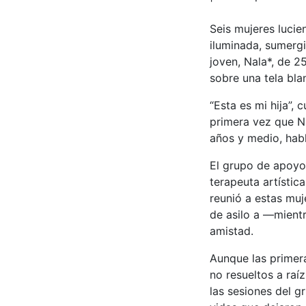
Seis mujeres luci
iluminada, sumergi
joven, Nala*, de 2
sobre una tela bla
“Esta es mi hija”, 
primera vez que N
años y medio, habl
El grupo de apoyo
terapeuta artístic
reunió a estas muje
de asilo a —mient
amistad.
Aunque las primer
no resueltos a raí
las sesiones del 