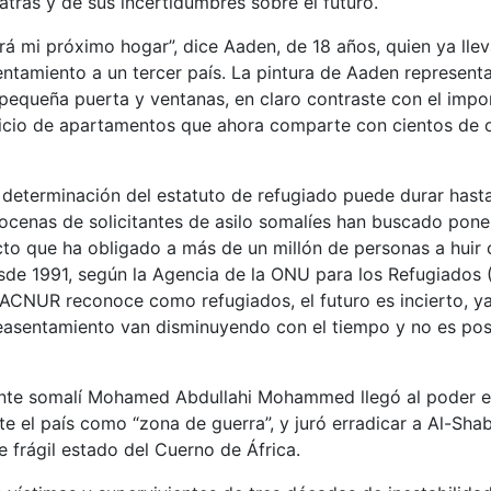
atrás y de sus incertidumbres sobre el futuro.
á mi próximo hogar”, dice Aaden, de 18 años, quien ya lle
ntamiento a un tercer país. La pintura de Aaden represent
 pequeña puerta y ventanas, en claro contraste con el impo
icio de apartamentos que ahora comparte con cientos de o
 determinación del estatuto de refugiado puede durar hast
ocenas de solicitantes de asilo somalíes han buscado pone
cto que ha obligado a más de un millón de personas a huir 
esde 1991, según la Agencia de la ONU para los Refugiados
ACNUR reconoce como refugiados, el futuro es incierto, ya
easentamiento van disminuyendo con el tiempo y no es posi
nte somalí Mohamed Abdullahi Mohammed llegó al poder en
te el país como “zona de guerra”, y juró erradicar a Al-Sh
e frágil estado del Cuerno de África.