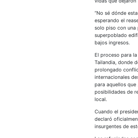
vidas que dejaron 
“No sé dónde estar
esperando el rease
solo piso con una
superpoblado edif
bajos ingresos.
El proceso para la
Tailandia, donde d
prolongado confli
internacionales d
para aquellos que 
posibilidades de r
local.
Cuando el preside
declaró oficialmen
insurgentes de est