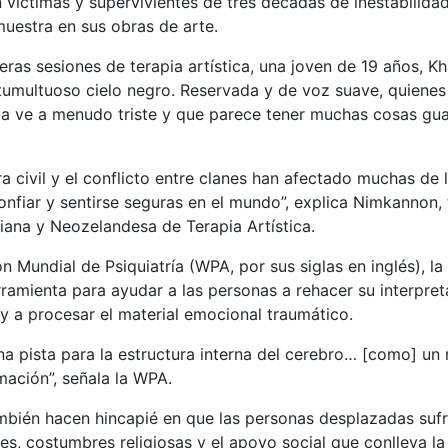
 víctimas y supervivientes de tres décadas de inestabilidad
muestra en sus obras de arte.
eras sesiones de terapia artística, una joven de 19 años, Kh
 tumultuoso cielo negro. Reservada y de voz suave, quiene
 la ve a menudo triste y que parece tener muchas cosas gu
a civil y el conflicto entre clanes han afectado muchas de 
onfiar y sentirse seguras en el mundo”, explica Nimkannon, 
iana y Neozelandesa de Terapia Artística.
 Mundial de Psiquiatría (WPA, por sus siglas en inglés), la 
ramienta para ayudar a las personas a rehacer su interpret
 y a procesar el material emocional traumático.
una pista para la estructura interna del cerebro… [como] un
mación”, señala la WPA.
mbién hacen hincapié en que las personas desplazadas sufr
es, costumbres religiosas y el apoyo social que conlleva la