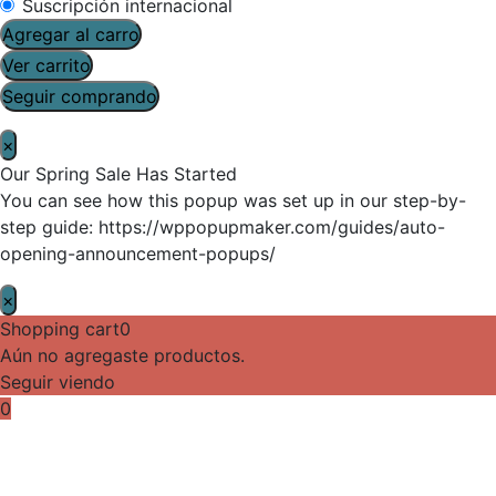
Suscripción internacional
Agregar al carro
Ver carrito
Seguir comprando
×
Our Spring Sale Has Started
You can see how this popup was set up in our step-by-
step guide: https://wppopupmaker.com/guides/auto-
opening-announcement-popups/
×
Shopping cart
0
Aún no agregaste productos.
Seguir viendo
0