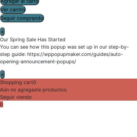
Agregar al carro
Ver carrito
Seguir comprando
×
Our Spring Sale Has Started
You can see how this popup was set up in our step-by-
step guide: https://wppopupmaker.com/guides/auto-
opening-announcement-popups/
×
Shopping cart
0
Aún no agregaste productos.
Seguir viendo
0