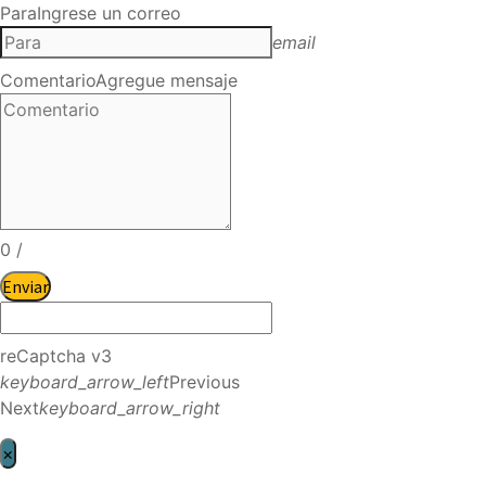
Para
Ingrese un correo
email
Comentario
Agregue mensaje
0
/
Enviar
reCaptcha v3
keyboard_arrow_left
Previous
Next
keyboard_arrow_right
×