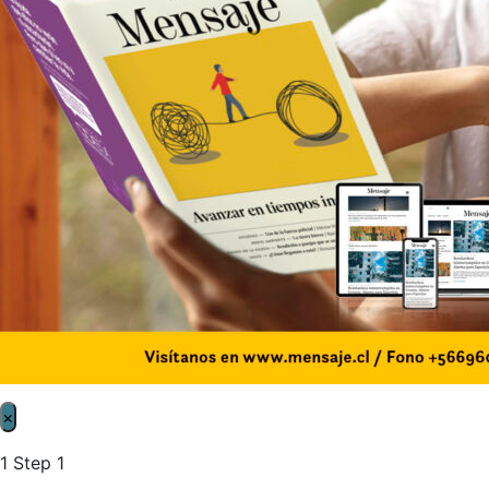
×
1
Step 1