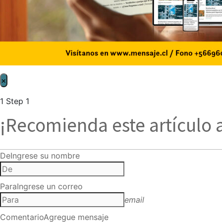
×
1
Step 1
¡Recomienda este artículo 
De
Ingrese su nombre
Para
Ingrese un correo
email
Comentario
Agregue mensaje