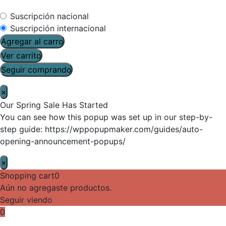
Suscripción nacional
Suscripción internacional
Agregar al carro
Ver carrito
Seguir comprando
×
Our Spring Sale Has Started
You can see how this popup was set up in our step-by-
step guide: https://wppopupmaker.com/guides/auto-
opening-announcement-popups/
×
Shopping cart
0
Aún no agregaste productos.
Seguir viendo
0