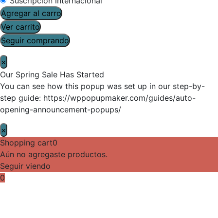
Suscripción internacional
Agregar al carro
Ver carrito
Seguir comprando
×
Our Spring Sale Has Started
You can see how this popup was set up in our step-by-
step guide: https://wppopupmaker.com/guides/auto-
opening-announcement-popups/
×
Shopping cart
0
Aún no agregaste productos.
Seguir viendo
0