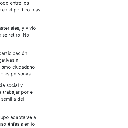
todo entre los
 en el político más
teriales, y vivió
 se retiró. No
participación
ativas ni
 mismo ciudadano
mples personas.
ia social y
a trabajar por el
 semilla del
 Supo adaptarse a
so énfasis en lo