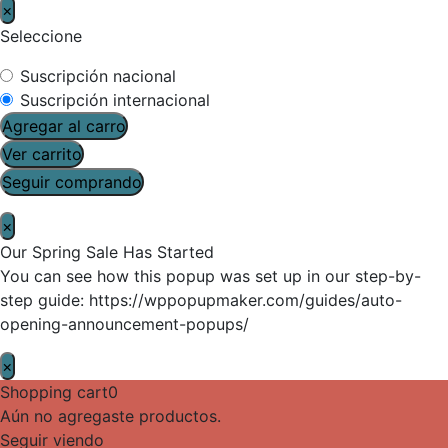
×
Seleccione
Suscripción nacional
Suscripción internacional
Agregar al carro
Ver carrito
Seguir comprando
×
Our Spring Sale Has Started
You can see how this popup was set up in our step-by-
step guide: https://wppopupmaker.com/guides/auto-
opening-announcement-popups/
×
Shopping cart
0
Aún no agregaste productos.
Seguir viendo