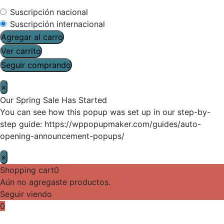
Suscripción nacional
Suscripción internacional
Agregar al carro
Ver carrito
Seguir comprando
×
Our Spring Sale Has Started
You can see how this popup was set up in our step-by-
step guide: https://wppopupmaker.com/guides/auto-
opening-announcement-popups/
×
Shopping cart
0
Aún no agregaste productos.
Seguir viendo
0