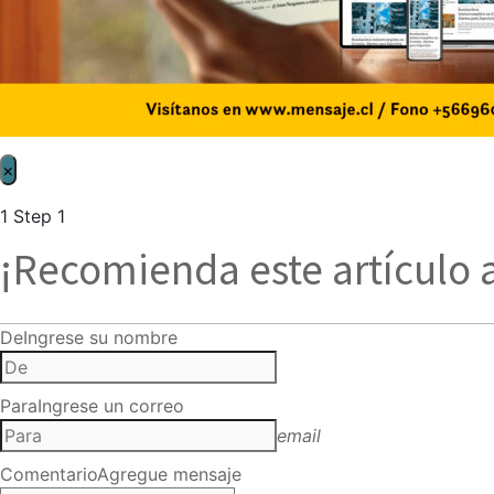
×
1
Step 1
¡Recomienda este artículo 
De
Ingrese su nombre
Para
Ingrese un correo
email
Comentario
Agregue mensaje