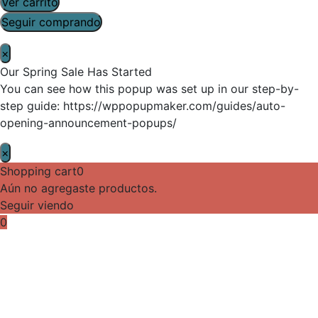
Ver carrito
Seguir comprando
×
Our Spring Sale Has Started
You can see how this popup was set up in our step-by-
step guide: https://wppopupmaker.com/guides/auto-
opening-announcement-popups/
×
Shopping cart
0
Aún no agregaste productos.
Seguir viendo
0