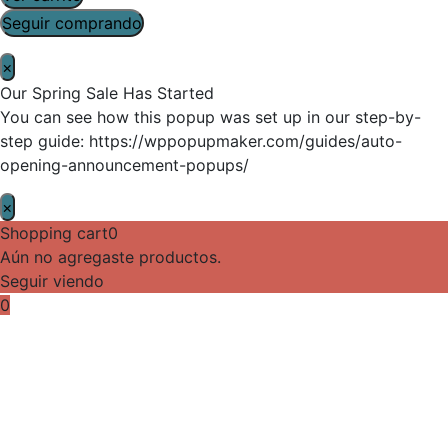
Seguir comprando
×
Our Spring Sale Has Started
You can see how this popup was set up in our step-by-
step guide: https://wppopupmaker.com/guides/auto-
opening-announcement-popups/
×
Shopping cart
0
Aún no agregaste productos.
Seguir viendo
0