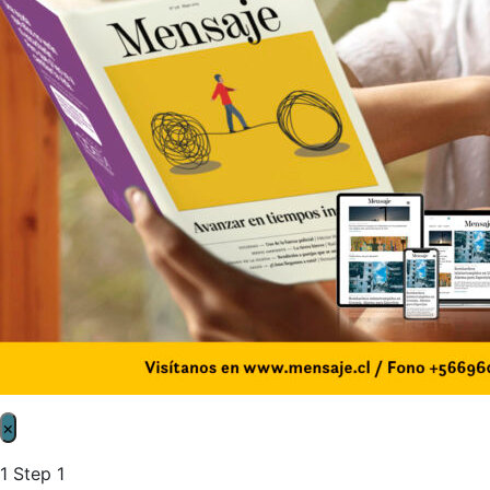
×
1
Step 1