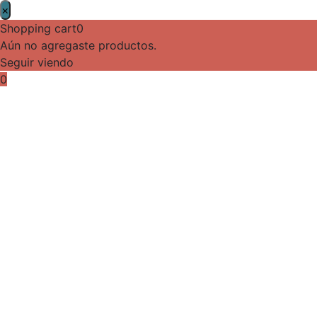
×
Shopping cart
0
Aún no agregaste productos.
Seguir viendo
0