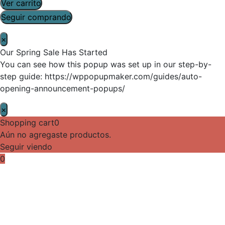
Ver carrito
Seguir comprando
×
Our Spring Sale Has Started
You can see how this popup was set up in our step-by-
step guide: https://wppopupmaker.com/guides/auto-
opening-announcement-popups/
×
Shopping cart
0
Aún no agregaste productos.
Seguir viendo
0