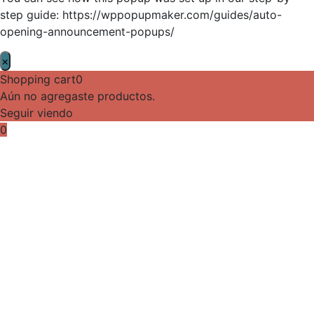
step guide: https://wppopupmaker.com/guides/auto-
opening-announcement-popups/
×
Shopping cart
0
Aún no agregaste productos.
Seguir viendo
0