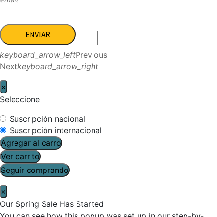
ENVIAR
keyboard_arrow_left
Previous
Next
keyboard_arrow_right
×
Seleccione
Suscripción nacional
Suscripción internacional
Agregar al carro
Ver carrito
Seguir comprando
×
Our Spring Sale Has Started
You can see how this popup was set up in our step-by-