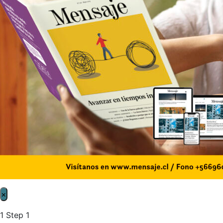
×
1
Step 1