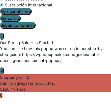
Suscripción internacional
Agregar al carro
Ver carrito
Seguir comprando
×
Our Spring Sale Has Started
You can see how this popup was set up in our step-by-
step guide: https://wppopupmaker.com/guides/auto-
opening-announcement-popups/
×
Shopping cart
0
Aún no agregaste productos.
Seguir viendo
0