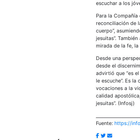
escuchar a los jóv
Para la Compañía d
reconciliación de 
cuerpo”, asumiend
jesuitas”. También
mirada de la fe, la
Desde una perspect
desde el discerni
advirtió que “es e
le escuche”. Es la
vocaciones a la vi
calidad apostólic
jesuitas”. (Infosj)
____________________
Fuente:
https://inf