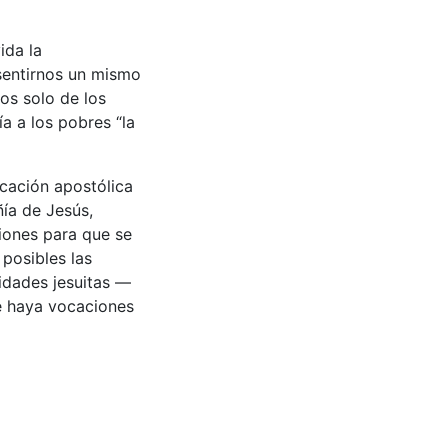
ida la
 sentirnos un mismo
os solo de los
ía a los pobres “la
icación apostólica
ía de Jesús,
ciones para que se
 posibles las
nidades jesuitas —
e haya vocaciones