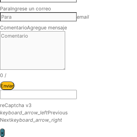
Para
Ingrese un correo
email
Comentario
Agregue mensaje
0
/
Enviar
reCaptcha v3
keyboard_arrow_left
Previous
Next
keyboard_arrow_right
×