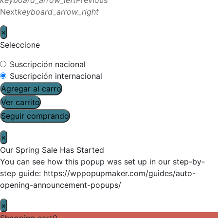
Next
keyboard_arrow_right
×
Seleccione
Suscripción nacional
Suscripción internacional
Agregar al carro
Ver carrito
Seguir comprando
×
Our Spring Sale Has Started
You can see how this popup was set up in our step-by-
step guide: https://wppopupmaker.com/guides/auto-
opening-announcement-popups/
×
Shopping cart
0