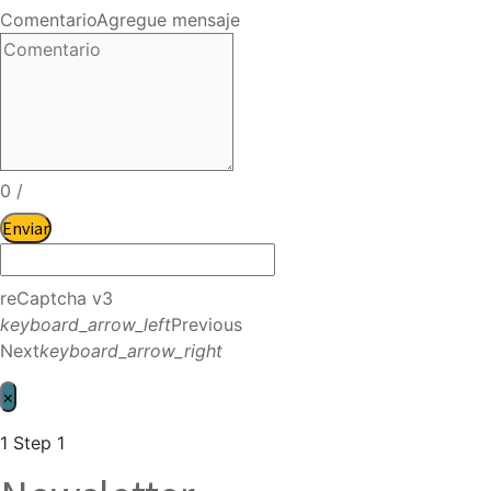
Comentario
Agregue mensaje
0
/
Enviar
reCaptcha v3
keyboard_arrow_left
Previous
Next
keyboard_arrow_right
×
1
Step 1