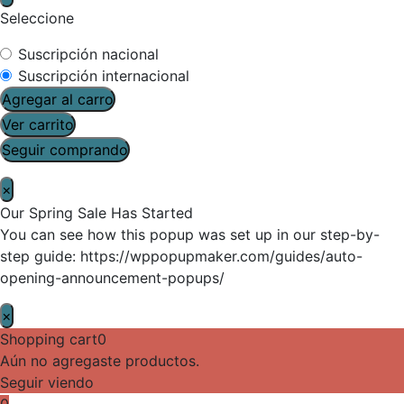
Seleccione
Suscripción nacional
Suscripción internacional
Agregar al carro
Ver carrito
Seguir comprando
×
Our Spring Sale Has Started
You can see how this popup was set up in our step-by-
step guide: https://wppopupmaker.com/guides/auto-
opening-announcement-popups/
×
Shopping cart
0
Aún no agregaste productos.
Seguir viendo
0