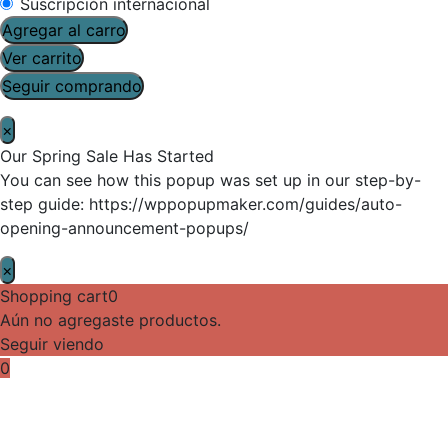
Suscripción internacional
Agregar al carro
Ver carrito
Seguir comprando
×
Our Spring Sale Has Started
You can see how this popup was set up in our step-by-
step guide: https://wppopupmaker.com/guides/auto-
opening-announcement-popups/
×
Shopping cart
0
Aún no agregaste productos.
Seguir viendo
0