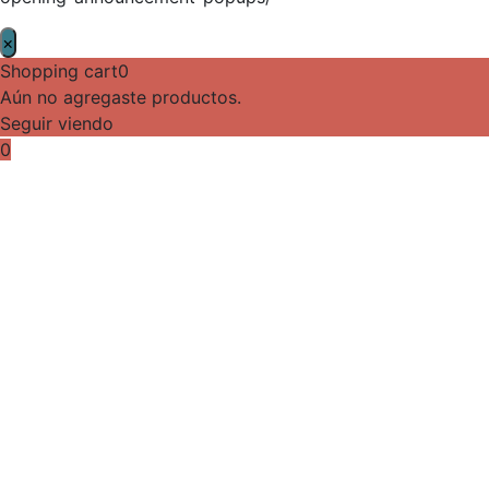
×
Shopping cart
0
Aún no agregaste productos.
Seguir viendo
0