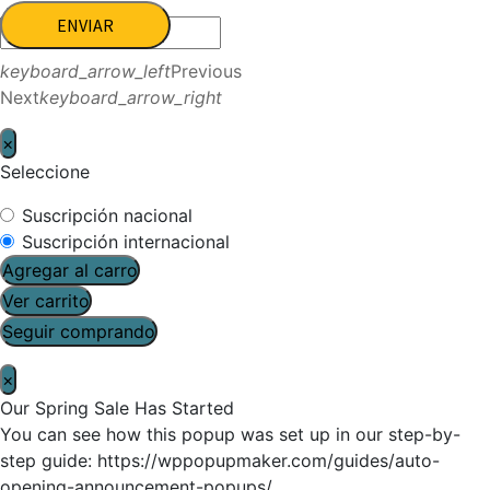
ENVIAR
keyboard_arrow_left
Previous
Next
keyboard_arrow_right
×
Seleccione
Suscripción nacional
Suscripción internacional
Agregar al carro
Ver carrito
Seguir comprando
×
Our Spring Sale Has Started
You can see how this popup was set up in our step-by-
step guide: https://wppopupmaker.com/guides/auto-
opening-announcement-popups/