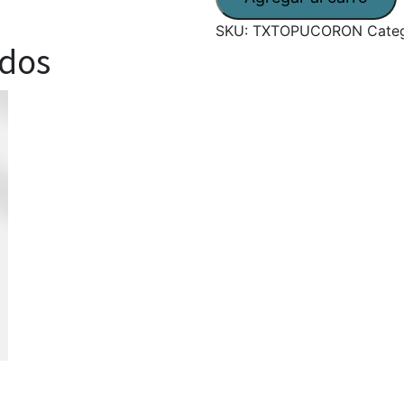
SKU:
TXTOPUCORON
Cate
ados