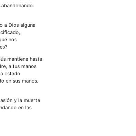
tá abandonando.
do a Dios alguna
cificado,
 qué nos
tes?
sús mantiene hasta
dre, a tus manos
ha estado
odo en sus manos.
asión y la muerte
ondando en las