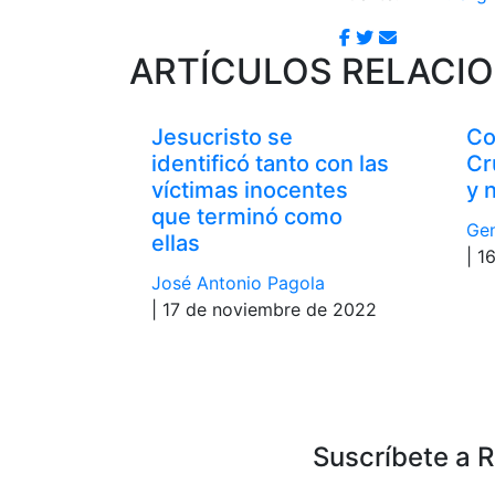
ARTÍCULOS RELACI
Jesucristo se
Co
identificó tanto con las
Cr
víctimas inocentes
y 
que terminó como
Gen
ellas
| 1
José Antonio Pagola
| 17 de noviembre de 2022
Suscríbete a 