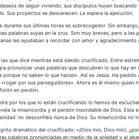
deseos de seguir viviendo; sus discípulos huyen buscando 
lo. Sus proyectos se desvanecen. Le espera la ejecución.
ús durante sus últimas horas es sobrecogedor. Sin embargo,
as palabras suyas en la cruz. Son muy breves, pero a las 
tianas les ayudaban a recordar con amor y agradecimiento 
las que dice mientras está siendo crucificado. Entre estr
ogra pronunciar unas palabras que descubren lo que hay en 
s porque no saben lo que hacen». Así es Jesús. Ha pedido 
 «rogar por sus perseguidores». Ahora es él mismo quien 
fixión en perdón.
adre por los que lo están crucificando lo hemos de escuch
vela la misericordia y el perdón insondable de Dios. Esta e
nidad: no desconfiéis nunca de Dios. Su misericordia no tie
rito dramático del crucificado: «¡Dios mío, Dios mío!, ¿po
as palabras pronunciadas en medio de la soledad y el aba