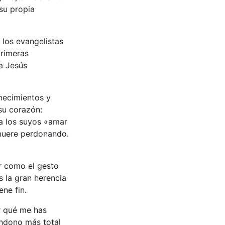
su propia
 los evangelistas
primeras
a Jesús
emecimientos y
su corazón:
a los suyos «amar
muere perdonando.
ar como el gesto
s la gran herencia
ne fin.
r qué me has
ndono más total