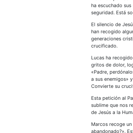
ha escuchado sus 
seguridad. Está so
El silencio de Jes
han recogido algun
generaciones cris
crucificado.
Lucas ha recogido 
gritos de dolor, l
«Padre, perdónalo
a sus enemigos» y
Convierte su cruci
Esta petición al P
sublime que nos re
de Jesús a la Huma
Marcos recoge un g
abandonado?». Est