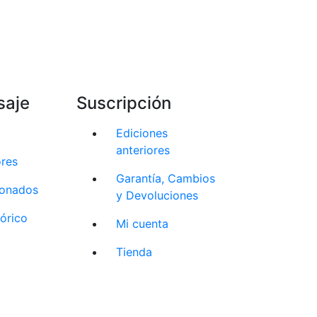
saje
Suscripción
Ediciones
anteriores
ores
Garantía, Cambios
cionados
y Devoluciones
tórico
Mi cuenta
Tienda