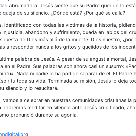
idad abrumadora. Jesús siente que su Padre querido lo es
 queja de su silencio. ¿Dónde está? ¿Por qué se calla?
s, identificado con todas las víctimas de la historia, pidien
a injusticia, abandono y sufrimiento, queda en labios del cru
spuesta de Dios más allá de la muerte: Dios nuestro, ¿por
s a responder nunca a los gritos y quejidos de los inocen
ltima palabra de Jesús. A pesar de su angustia mortal, Je
nza en el Padre. Sus palabras son ahora casi un susurro: «Pa
ritu». Nada ni nadie lo ha podido separar de él. El Padre 
píritu toda su vida. Terminada su misión, Jesús lo deja t
 silencio y lo resucitará.
, vamos a celebrar en nuestras comunidades cristianas la p
n podremos meditar en silencio ante Jesús crucificado, ah
ismo pronunció durante su agonía.
_____
ondigital.org