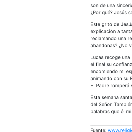
son de una sincer
¿Por qué? Jesús se
Este grito de Jesú
explicación a tant
reclamando una re
abandonas? ¿No va
Lucas recoge una ú
el final su confia
encomiendo mi espí
animando con su Es
El Padre romperá su
Esta semana santa
del Señor. Tambié
palabras que él m
____________________
Fuente:
www.religi