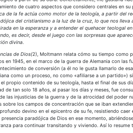
zamiento de cuatro aspectos que considero centrales en su
ica de la fe actúa como motor de la teología, a partir del 
ójica del cristianismo a la luz de la cruz, lo que nos lleva 
pirada en la esperanza y a entender el quehacer teologal e
undo, es decir, desde el juego con las sorpresas que apare
ción divina
.
ncias de Dios(
2), Moltmann relata cómo su tiempo como p
os en 1945, en el marco de la guerra de Alemania con las fu
ntecimiento de conversión (a él no le gusta llamarlo de es
stiana como un proceso, no como «afiliarse a un partido») 
l propio contenido de su teología, hasta el final de sus dí
ad de tan solo 18 años, al pasar los días y meses, fue con
de las injusticias de la guerra y de la atrocidad del poder n
as sobre los campos de concentración que se iban extendie
rofundo devino en el epicentro de su fe, resistiendo caer 
la presencia paradójica de Dios en ese momento, abriéndos
anza para continuar transitando y viviendo. Así lo resume