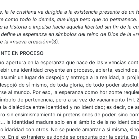
, la fe cristiana va dirigida a la existencia presente de un
te como todo lo demás, que llega pero que no permanece.
e la historia e impulsa hacia aquella libertad sin fin de la c
define la esperanza en símbolos del reino de Dios de la «r
e la «nueva creación
»(3).
ENTE EN PROCESO
mo apertura en la esperanza que nace de las vivencias contr
cebir una identidad creyente en proceso, abierta, escindida
s asumir un lugar de despojo y entrega a la realidad, al próji
despojó de sí mismo, de toda gloria, de todo poder absolu
rse al mundo. Por eso, la esperanza como horizonte requie
ímbolo de pertenencia, pero a su vez de vaciamiento (Fil. 2
la dialéctica entre identidad y no identidad; es decir, de a
ro sin ensimismamiento ni pretensiones de poder, sino c
 «… la identidad madura solo en el ámbito de la no identida
 solidaridad con otros. No se puede amarrar a sí misma, sin
tro. En el extranjero es donde se pregunta por la patria. En