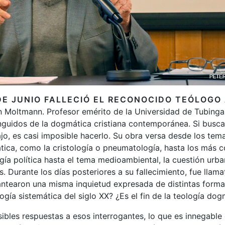
DE JUNIO FALLECIÓ EL RECONOCIDO TEÓLOG
 Moltmann. Profesor emérito de la Universidad de Tubinga,
inguidos de la dogmática cristiana contemporánea. Si bus
jo, es casi imposible hacerlo. Su obra versa desde los te
ática, como la cristología o pneumatología, hasta los más c
gía política hasta el tema medioambiental, la cuestión urba
. Durante los días posteriores a su fallecimiento, fue llama
ntearon una misma inquietud expresada de distintas formas
logía sistemática del siglo XX? ¿Es el fin de la teología do
sibles respuestas a esos interrogantes, lo que es innegable 