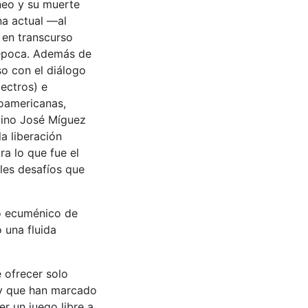
neo y su muerte
na actual —al
en transcurso
 época. Además de
o con el diálogo
ectros) e
noamericanas,
tino José Míguez
la liberación
ra lo que fue el
bles desafíos que
o ecuménico de
 una fluida
 ofrecer solo
 y que han marcado
r un juego libre a