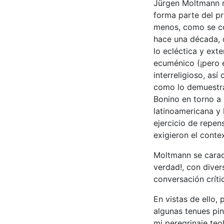
Jürgen Moltmann m
forma parte del pr
menos, como se co
hace una década, 
lo ecléctica y ex
ecuménico (¡pero e
interreligioso, as
como lo demuestra
Bonino en torno a l
latinoamericana y 
ejercicio de repen
exigieron el conte
Moltmann se carac
verdad!, con diver
conversación críti
En vistas de ello,
algunas tenues pi
mi peregrinaje teo