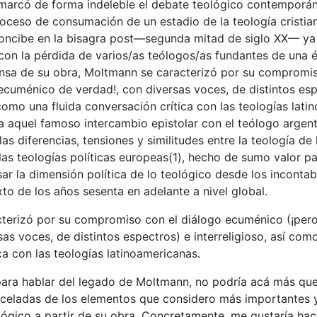
arcó de forma indeleble el debate teológico contemporá
oceso de consumación de un estadio de la teología cristia
ncibe en la bisagra post—segunda mitad de siglo XX— ya 
con la pérdida de varios/as teólogos/as fundantes de una
tensa de su obra, Moltmann se caracterizó por su compromis
cuménico de verdad!, con diversas voces, de distintos esp
í como una fluida conversación crítica con las teologías lati
 aquel famoso intercambio epistolar con el teólogo argen
as diferencias, tensiones y similitudes entre la teología de 
las teologías políticas europeas(1), hecho de sumo valor pa
sar la dimensión política de lo teológico desde los inconta
xto de los años sesenta en adelante a nivel global.
terizó por su compromiso con el diálogo ecuménico (¡per
sas voces, de distintos espectros) e interreligioso, así como
ca con las teologías latinoamericanas.
 para hablar del legado de Moltmann, no podría acá más que
nceladas de los elementos que considero más importantes
lógico a partir de su obra. Concretamente, me gustaría hace