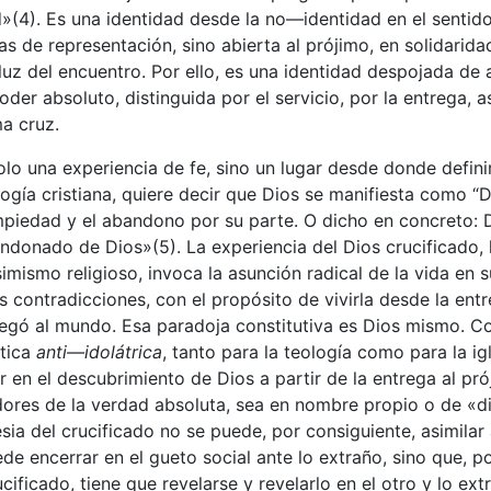
»(4). Es una identidad desde la no—identidad en el sentid
jas de representación, sino abierta al prójimo, en solidarida
luz del encuentro. Por ello, es una identidad despojada de 
oder absoluto, distinguida por el servicio, por la entrega, 
a cruz.
lo una experiencia de fe, sino un lugar desde donde defini
logía cristiana, quiere decir que Dios se manifiesta como “D
impiedad y el abandono por su parte. O dicho en concreto: D
ndonado de Dios»(5). La experiencia del Dios crucificado, 
imismo religioso, invoca la asunción radical de la vida en s
s contradicciones, con el propósito de vivirla desde la entre
egó al mundo. Esa paradoja constitutiva es Dios mismo. Co
ctica
anti—idolátrica
, tanto para la teología como para la igl
r en el descubrimiento de Dios a partir de la entrega al pró
ores de la verdad absoluta, sea en nombre propio o de «di
ia del crucificado no se puede, por consiguiente, asimilar a
de encerrar en el gueto social ante lo extraño, sino que, p
ucificado, tiene que revelarse y revelarlo en el otro y lo e