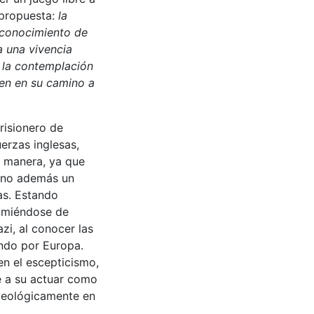
 propuesta:
la
reconocimiento de
a una vivencia
n la contemplación
cen en su camino a
risionero de
erzas inglesas,
a manera, ya que
sino además un
as. Estando
sumiéndose de
azi, al conocer las
ndo por Europa.
en el escepticismo,
e a su actuar como
 teológicamente en