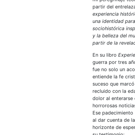
partir del entrela
experiencia histór
una identidad parad
sociohistórica ins
y la belleza del m
partir de la revela
En su libro
Experie
guerra por tres añ
fue no solo un aco
entiende la fe cri
suceso que marcó e
recluido con la ed
dolor al enterarse 
horrorosas notici
Ese padecimiento p
al dar cuenta de 
horizonte de esper
su testimonio: