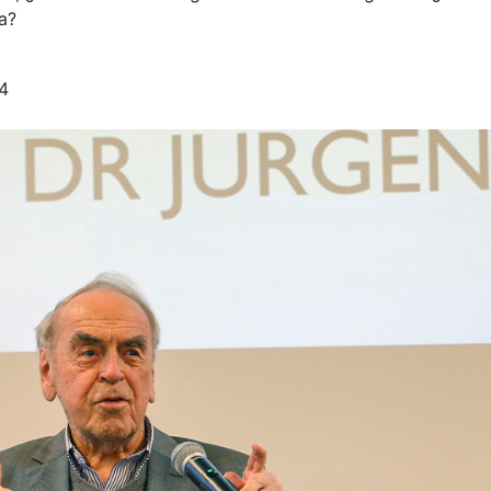
a?
24