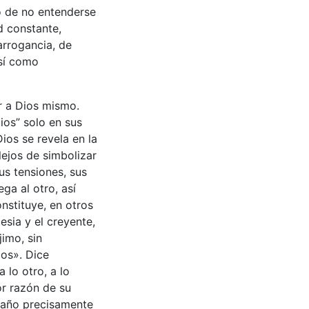
o de no entenderse
d constante,
arrogancia, de
así como
r a Dios mismo.
ios” solo en sus
ios se revela en la
lejos de simbolizar
us tensiones, sus
ga al otro, así
nstituye, en otros
esia y el creyente,
jimo, sin
os». Dice
 lo otro, a lo
or razón de su
xtraño precisamente