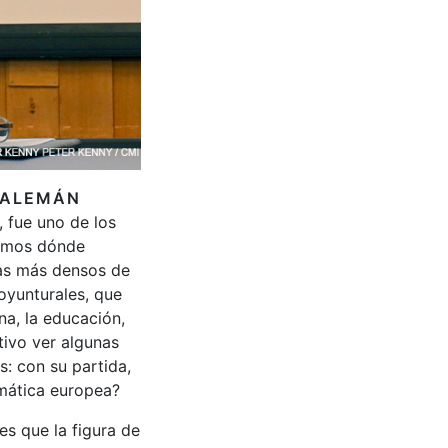
O ALEMÁN
 fue uno de los
camos dónde
mas más densos de
oyunturales, que
na, la educación,
tivo ver algunas
: con su partida,
gmática europea?
es que la figura de