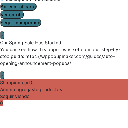
Agregar al carro
Ver carrito
Seguir comprando
×
Our Spring Sale Has Started
You can see how this popup was set up in our step-by-
step guide: https://wppopupmaker.com/guides/auto-
opening-announcement-popups/
×
Shopping cart
0
Aún no agregaste productos.
Seguir viendo
0