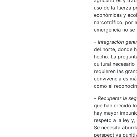
agricultores y tra
uso de la fuerza p
económicas y ecoló
narcotráfico, por 
emergencia no se p
–
Integración genu
del norte, donde 
hecho. La pregunta
cultural necesari
requieren las grand
convivencia es más
como el reconocim
–
Recuperar la seg
que han crecido l
hay mayor impunid
respeto a la ley y
Se necesita abord
perspectiva puniti