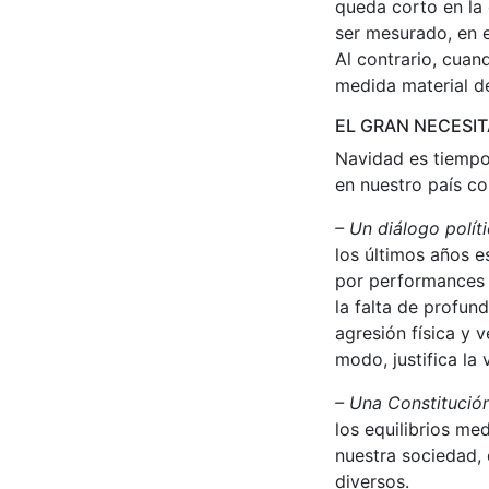
queda corto en la
ser mesurado, en e
Al contrario, cuan
medida material d
EL GRAN NECESI
Navidad es tiempo
en nuestro país c
– Un diálogo polít
los últimos años e
por performances 
la falta de profun
agresión física y 
modo, justifica la 
– Una Constitución
los equilibrios me
nuestra sociedad,
diversos.