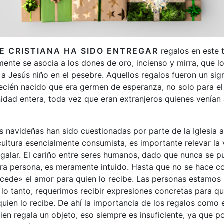
 CRISTIANA HA SIDO ENTREGAR
regalos en este 
ente se asocia a los dones de oro, incienso y mirra, que 
a Jesús niño en el pesebre. Aquellos regalos fueron un sig
ecién nacido que era germen de esperanza, no solo para el 
idad entera, toda vez que eran extranjeros quienes venían a
s navideñas han sido cuestionadas por parte de la Iglesia a
ultura esencialmente consumista, es importante relevar la 
galar. El cariño entre seres humanos, dado que nunca se p
tra persona, es meramente intuido. Hasta que no se hace c
cede» el amor para quien lo recibe. Las personas estamos 
r lo tanto, requerimos recibir expresiones concretas para 
quien lo recibe. De ahí la importancia de los regalos como
uien regala un objeto, eso siempre es insuficiente, ya que po