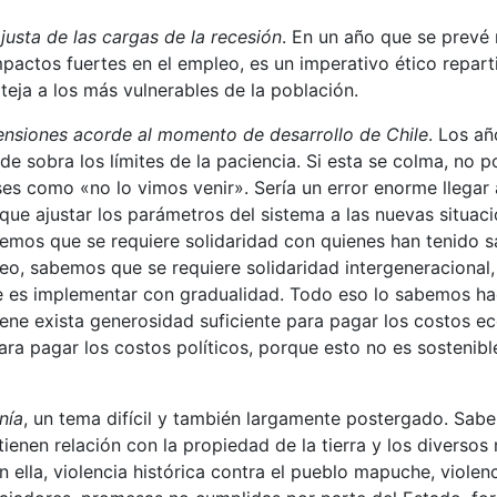
 justa de las cargas de la recesión
. En un año que se prevé m
actos fuertes en el empleo, es un imperativo ético repart
eja a los más vulnerables de la población.
ensiones acorde al momento de desarrollo de Chile
. Los añ
de sobra los límites de la paciencia. Si esta se colma, no
es como «no lo vimos venir». Sería un error enorme llegar 
ue ajustar los parámetros del sistema a las nuevas situac
emos que se requiere solidaridad con quienes han tenido sa
leo, sabemos que se requiere solidaridad intergeneraciona
e es implementar con gradualidad. Todo eso lo sabemos ha
iene exista generosidad suficiente para pagar los costos 
ara pagar los costos políticos, porque esto no es sosteni
nía
, un tema difícil y también largamente postergado. Sab
ienen relación con la propiedad de la tierra y los diversos
n ella, violencia histórica contra el pueblo mapuche, violen