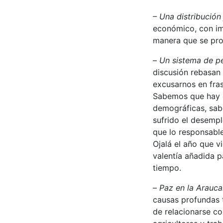
– Una distribución
económico, con imp
manera que se prot
–
Un sistema de p
discusión rebasan 
excusarnos en fras
Sabemos que hay q
demográficas, sab
sufrido el desemp
que lo responsabl
Ojalá el año que v
valentía añadida p
tiempo.
–
Paz en la Arauca
causas profundas t
de relacionarse co