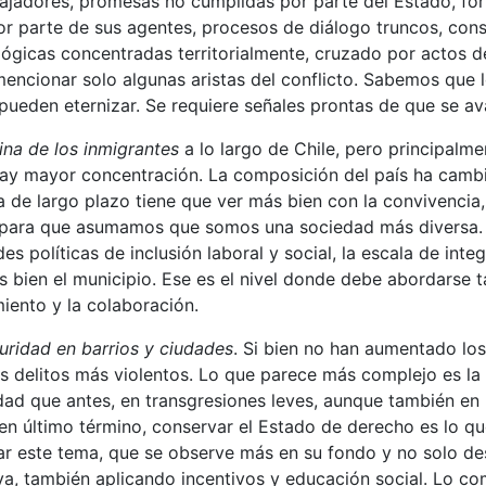
bajadores, promesas no cumplidas por parte del Estado, for
or parte de sus agentes, procesos de diálogo truncos, con
gicas concentradas territorialmente, cruzado por actos de
mencionar solo algunas aristas del conflicto. Sabemos que 
ueden eternizar. Se requiere señales prontas de que se av
ina de los inmigrantes
a lo largo de Chile, pero principalme
hay mayor concentración. La composición del país ha camb
 de largo plazo tiene que ver más bien con la convivencia
o para que asumamos que somos una sociedad más diversa.
es políticas de inclusión laboral y social, la escala de inte
 bien el municipio. Ese es el nivel donde debe abordarse ta
iento y la colaboración.
uridad en barrios y ciudades
. Si bien no han aumentado los
os delitos más violentos. Lo que parece más complejo es la
ad que antes, en transgresiones leves, aunque también en 
, en último término, conservar el Estado de derecho es lo qu
ar este tema, que se observe más en su fondo y no solo d
va, también aplicando incentivos y educación social. Lo co