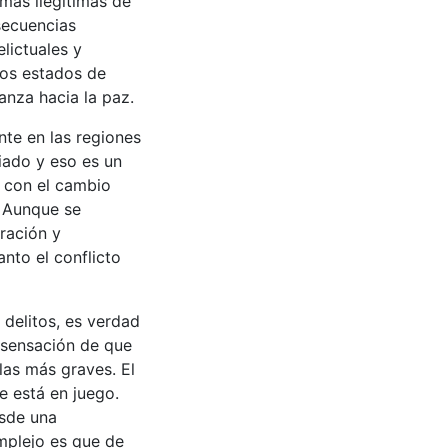
mas ilegítimas de
secuencias
lictuales y
los estados de
anza hacia la paz.
nte en las regiones
iado y eso es un
, con el cambio
 Aunque se
gración y
nto el conflicto
 delitos, es verdad
 sensación de que
las más graves. El
e está en juego.
esde una
mplejo es que de