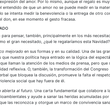
 expresión del amor. Por lo mismo, aunque el regalo es muy
l entendido de que un amor no se puede medir en la materi
do se intenta medir la benevolencia o la entrega de otro co
el don, en ese momento el gesto fracasa.
TADO
 para pensar, también, principalmente en los más necesita
omo el gran necesitado, ¿qué le regalaríamos esta Navidad?
ico mejorado
en sus formas y en su calidad. Una de las gr
s que nuestra política haya entrado en la lógica del espec
que llaman la atención de los medios de prensa, pero que 
didad reflexiva. O, también, la transformación del Congreso
verbal que bloquea la discusión, promueve la falta el respet
violencia social que hay fuera de él.
 abierta al futuro
. Una carta fundamental que colabore a l
dioambientales y ayude a sanar las heridas acumuladas por
 que las reconozca y otorgue un marco de convivencia san