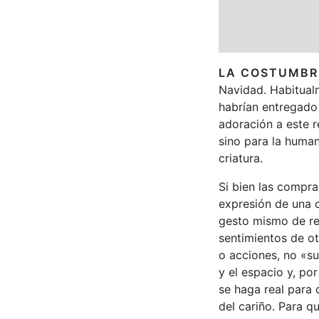
LA COSTUMBRE
Navidad. Habitualm
habrían entregado 
adoración a este r
sino para la human
criatura.
Si bien las compra
expresión de una c
gesto mismo de re
sentimientos de o
o acciones, no «su
y el espacio y, po
se haga real para 
del cariño. Para q