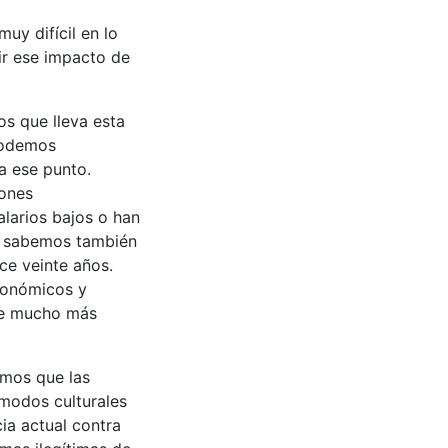
uy difícil en lo
ir ese impacto de
os que lleva esta
 podemos
a ese punto.
iones
larios bajos o han
l, sabemos también
ce veinte años.
económicos y
ble mucho más
emos que las
 modos culturales
cia actual contra