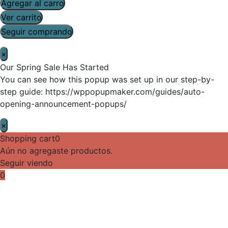
Agregar al carro
Ver carrito
Seguir comprando
×
Our Spring Sale Has Started
You can see how this popup was set up in our step-by-
step guide: https://wppopupmaker.com/guides/auto-
opening-announcement-popups/
×
Shopping cart
0
Aún no agregaste productos.
Seguir viendo
0