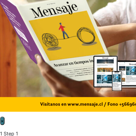
×
1
Step 1