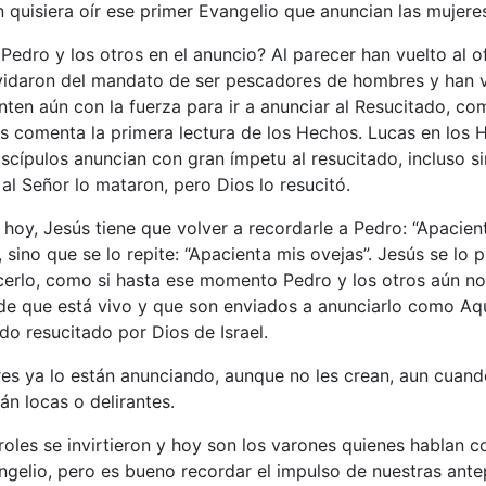
 quisiera oír ese primer Evangelio que anuncian las mujere
Pedro y los otros en el anuncio? Al parecer han vuelto al ofi
lvidaron del mandato de ser pescadores de hombres y han v
nten aún con la fuerza para ir a anunciar al Resucitado, co
s comenta la primera lectura de los Hechos. Lucas en los 
scípulos anuncian con gran ímpetu al resucitado, incluso si
al Señor lo mataron, pero Dios lo resucitó.
 hoy, Jesús tiene que volver a recordarle a Pedro: “Apacien
, sino que se lo repite: “Apacienta mis ovejas”. Jesús se lo
erlo, como si hasta ese momento Pedro y los otros aún no 
de que está vivo y que son enviados a anunciarlo como Aq
ido resucitado por Dios de Israel.
res ya lo están anunciando, aunque no les crean, aun cuan
án locas o delirantes.
roles se invirtieron y hoy son los varones quienes hablan 
ngelio, pero es bueno recordar el impulso de nuestras ant