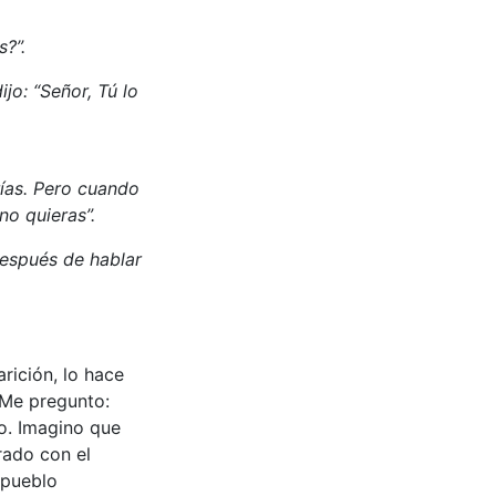
?”.
ijo: “Señor, Tú lo
rías. Pero cuando
no quieras”.
después de hablar
rición, lo hace
 Me pregunto:
ro. Imagino que
rado con el
l pueblo