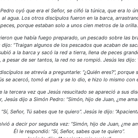
edro oyó que era el Señor, se ciñó la túnica, que era lo ún
ó al agua. Los otros discípulos fueron en la barca, arrastran
peces, porque estaban solo a unos cien metros de la orilla.
a vieron que había fuego preparado, un pescado sobre las br
s dijo: “Traigan algunos de los pescados que acaban de saca
bió a la barca y sacó la red a tierra, llena de peces grand
, a pesar de ser tantos, la red no se rompió. Jesús les dijo
iscípulos se atrevía a preguntarle: “¿Quién eres?”, porque 
ús se acercó, tomó el pan y se lo dio, e hizo lo mismo con 
e la tercera vez que Jesús resucitado se apareció a sus dis
 Jesús dijo a Simón Pedro: “Simón, hijo de Juan, ¿me ama
 “Sí, Señor, Tú sabes que te quiero”. Jesús le dijo: “Apacien
olvió a decir por segunda vez: “Simón, hijo de Juan, ¿me am
Él le respondió: “Sí, Señor, sabes que te quiero”.