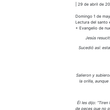
| 29 de abril de 2
Domingo 1 de ma
Lectura del santo 
+ Evangelio de nue
Jesús resucit
Sucedió así: est
Salieron y subier
la orilla, aunque
Él les dijo: “Tire
de peces que no po