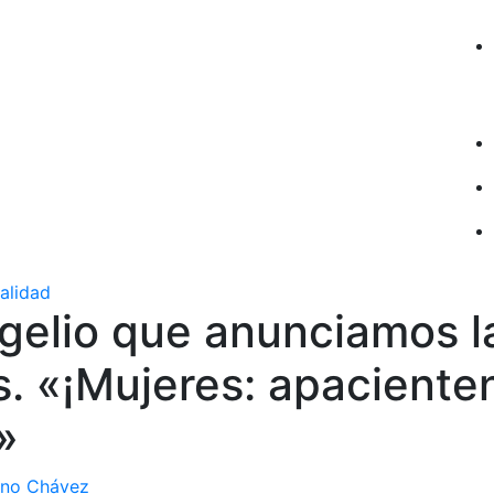
ualidad
gelio que anunciamos l
. «¡Mujeres: apaciente
»
ano Chávez