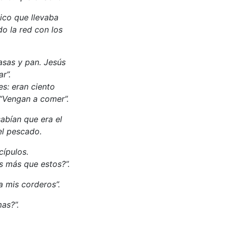
ico que llevaba
do la red con los
asas y pan. Jesús
r”.
es: eran ciento
: “Vengan a comer”.
sabían que era el
el pescado.
cípulos.
s más que estos?”.
ta mis corderos”.
as?”.