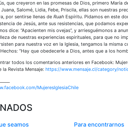
ús, que creyeron en las promesas de Dios, primero María d
Juana, Salomé, Lidia, Febe, Priscila, ellas son nuestras pr
iva, por sentirse llenas de
Ruah
Espíritu. Pidamos en este d
sistencia de Jesús, ante sus resistencias, que podamos exp
nos dice: “Apacienten mis ovejas”, y arriesguémonos a anun
elleza de nuestras experiencias espirituales, para que no i
rsisten para nuestra voz en la Iglesia, tengamos la misma 
 Hechos: “Hay que obedecerle a Dios, antes que a los homb
trar todos los comentarios anteriores en Facebook: Mujeres
e la Revista Mensaje:
https://www.mensaje.cl/category/notic
_____
w.facebook.com/MujeresIglesiaChile
ONADOS
ue seamos
Para encontrarnos