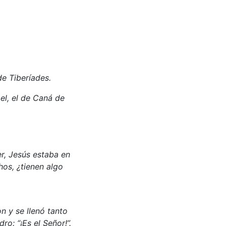
de Tiberíades.
el, el de Caná de
r, Jesús estaba en
chos, ¿tienen algo
on y se llenó tanto
o: “¡Es el Señor!”.