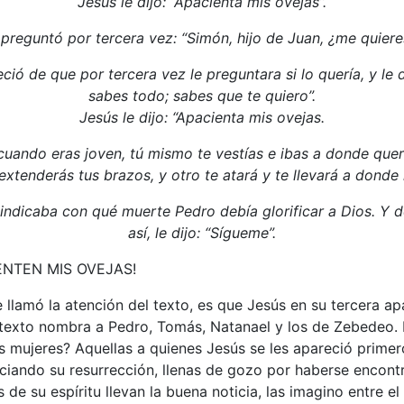
Jesús le dijo: “Apacienta mis ovejas”.
 preguntó por tercera vez: “Simón, hijo de Juan, ¿me quieres
ció de que por tercera vez le preguntara si lo quería, y le d
sabes todo; sabes que te quiero”.
Jesús le dijo: “Apacienta mis ovejas.
uando eras joven, tú mismo te vestías e ibas a donde que
 extenderás tus brazos, y otro te atará y te llevará a donde 
indicaba con qué muerte Pedro debía glorificar a Dios. Y 
así, le dijo: “Sígueme”.
ENTEN MIS OVEJAS!
llamó la atención del texto, es que Jesús en su tercera apa
l texto nombra a Pedro, Tomás, Natanael y los de Zebedeo.
s mujeres? Aquellas a quienes Jesús se les apareció prime
ciando su resurrección, llenas de gozo por haberse encont
 de su espíritu llevan la buena noticia, las imagino entre e