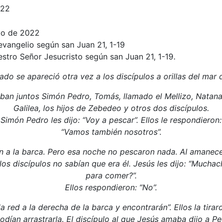
022
yo de 2022
evangelio según san Juan 21, 1-19
stro Señor Jesucristo según san Juan 21, 1-19.
ado se apareció otra vez a los discípulos a orillas del mar 
aban juntos Simón Pedro, Tomás, llamado el Mellizo, Natana
Galilea, los hijos de Zebedeo y otros dos discípulos.
Simón Pedro les dijo: “Voy a pescar”. Ellos le respondieron:
“Vamos también nosotros”.
on a la barca. Pero esa noche no pescaron nada. Al amanece
 los discípulos no sabían que era él. Jesús les dijo: “Mucha
para comer?”.
Ellos respondieron: “No”.
n la red a la derecha de la barca y encontrarán”. Ellos la tirar
dían arrastrarla. El discípulo al que Jesús amaba dijo a Pedr