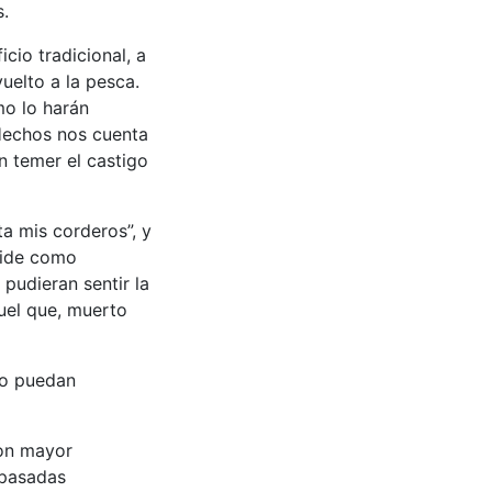
s.
cio tradicional, a
uelto a la pesca.
mo lo harán
Hechos nos cuenta
n temer el castigo
ta mis corderos”, y
 pide como
pudieran sentir la
uel que, muerto
do puedan
con mayor
epasadas