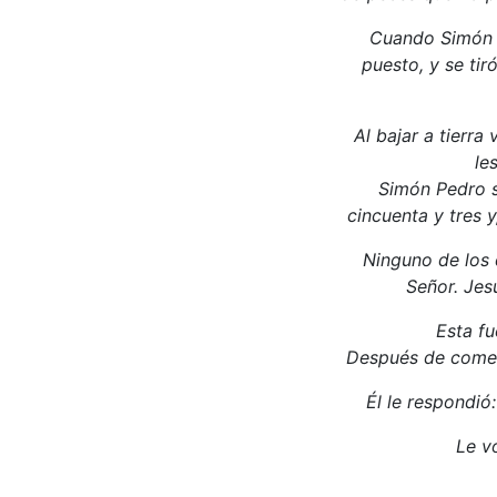
Cuando Simón P
puesto, y se tir
Al bajar a tierr
le
Simón Pedro su
cincuenta y tres y
Ninguno de los d
Señor. Jes
Esta fu
Después de comer,
Él le respondió:
Le v