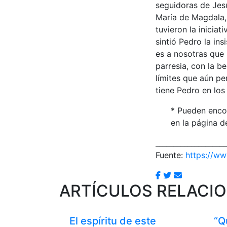
seguidoras de Jes
María de Magdala, 
tuvieron la iniciat
sintió Pedro la in
es a nosotras que 
parresia, con la b
límites que aún pe
tiene Pedro en los
* Pueden encon
en la página d
____________________
Fuente:
https://ww
ARTÍCULOS RELACI
El espíritu de este
“Q