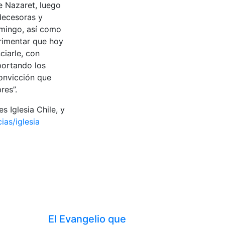
e Nazaret, luego
edecesoras y
omingo, así como
erimentar que hoy
ciarle, con
mportando los
convicción que
res”.
 Iglesia Chile, y
ias/iglesia
El Evangelio que