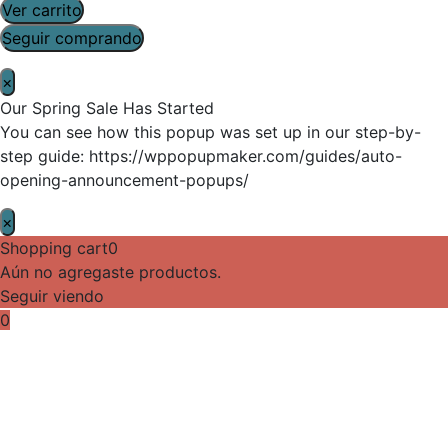
Ver carrito
Seguir comprando
×
Our Spring Sale Has Started
You can see how this popup was set up in our step-by-
step guide: https://wppopupmaker.com/guides/auto-
opening-announcement-popups/
×
Shopping cart
0
Aún no agregaste productos.
Seguir viendo
0