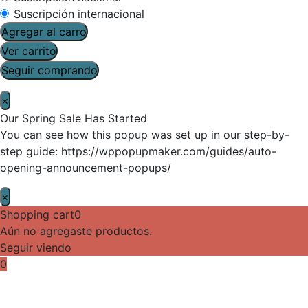
Suscripción internacional
Agregar al carro
Ver carrito
Seguir comprando
×
Our Spring Sale Has Started
You can see how this popup was set up in our step-by-
step guide: https://wppopupmaker.com/guides/auto-
opening-announcement-popups/
×
Shopping cart
0
Aún no agregaste productos.
Seguir viendo
0