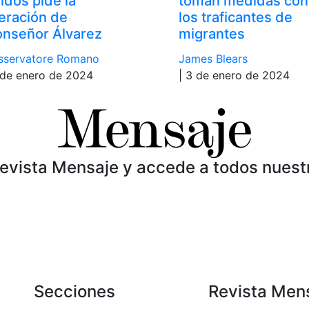
idos pide la
toman medidas con
beración de
los traficantes de
nseñor Álvarez
migrantes
sservatore Romano
James Blears
 de enero de 2024
| 3 de enero de 2024
Revista Mensaje y accede a todos nuest
Secciones
Revista Men