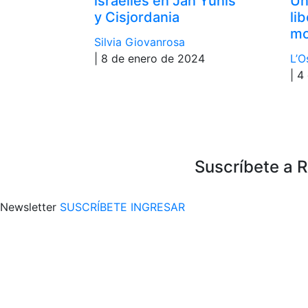
israelíes en Jan Yunis
Un
y Cisjordania
li
mo
Silvia Giovanrosa
| 8 de enero de 2024
L’O
| 4
Suscríbete a 
Newsletter
SUSCRÍBETE
INGRESAR