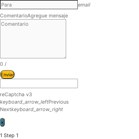
email
Comentario
Agregue mensaje
0
/
Enviar
reCaptcha v3
keyboard_arrow_left
Previous
Next
keyboard_arrow_right
×
1
Step 1