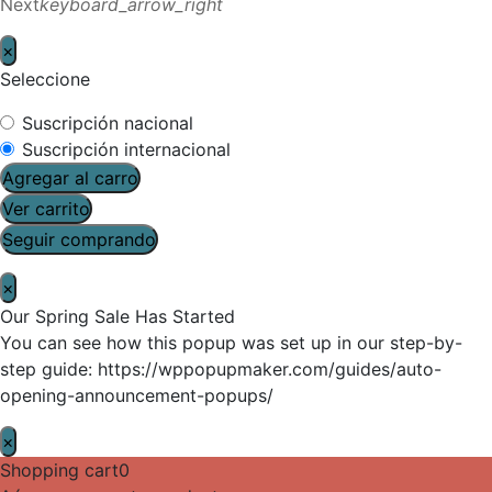
Next
keyboard_arrow_right
×
Seleccione
Suscripción nacional
Suscripción internacional
Agregar al carro
Ver carrito
Seguir comprando
×
Our Spring Sale Has Started
You can see how this popup was set up in our step-by-
step guide: https://wppopupmaker.com/guides/auto-
opening-announcement-popups/
×
Shopping cart
0