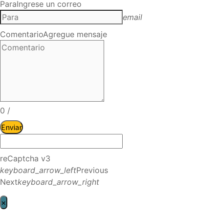
Para
Ingrese un correo
email
Comentario
Agregue mensaje
0
/
Enviar
reCaptcha v3
keyboard_arrow_left
Previous
Next
keyboard_arrow_right
×