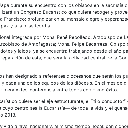
 Papa durante su encuentro con los obispos en la sacristía d
alizará un Congreso Eucarístico que quiere recoger y proyec
a Francisco; profundizar en su mensaje alegre y esperanzad
 paz y a la misericordia.
onal integrada por Mons. René Rebolledo, Arzobispo de L
Arzobispo de Antofagasta; Mons. Felipe Bacarreza, Obispo 
dotes y laicos, ya se encuentra trabajando desde el año p
 preparación de esta, que será la actividad central de la Con
os han designado a referentes diocesanos que serán los pu
y cada una de los equipos de las diócesis. En el mes de d
primera video-conferencia entre todos con pleno éxito.
rístico quiere ser el eje estructurante, el “hilo conductor
 cuyo centro sea la Eucaristía— de toda la vida y el quehac
ño 2018.
ivido a nivel nacional y, al mismo tiempo, local; con signo