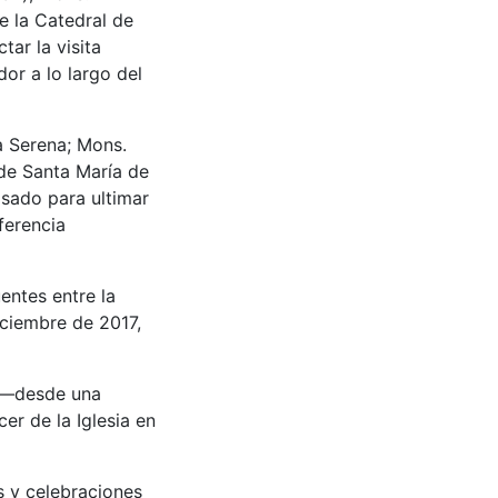
e la Catedral de
tar la visita
or a lo largo del
a Serena; Mons.
de Santa María de
asado para ultimar
ferencia
entes entre la
iciembre de 2017,
” —desde una
er de la Iglesia en
s y celebraciones