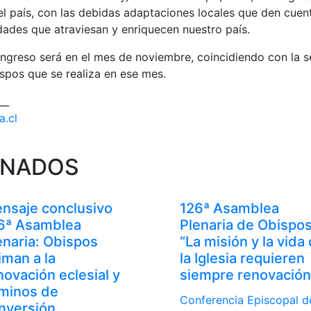
 país, con las debidas adaptaciones locales que den cuent
idades que atraviesan y enriquecen nuestro país.
ongreso será en el mes de noviembre, coincidiendo con la
ispos que se realiza en ese mes.
__
a.cl
ONADOS
nsaje conclusivo
126ª Asamblea
6ª Asamblea
Plenaria de Obispos
enaria: Obispos
“La misión y la vida
iman a la
la Iglesia requieren
novación eclesial y
siempre renovación
minos de
Conferencia Episcopal d
nversión