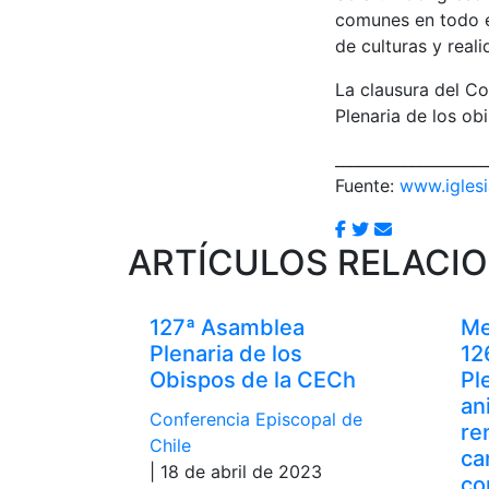
comunes en todo el
de culturas y real
La clausura del C
Plenaria de los ob
____________________
Fuente:
www.iglesi
ARTÍCULOS RELACI
127ª Asamblea
Me
Plenaria de los
12
Obispos de la CECh
Pl
an
Conferencia Episcopal de
re
Chile
ca
| 18 de abril de 2023
co