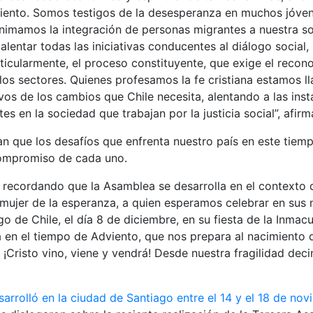
aliento. Somos testigos de la desesperanza en muchos jóve
animamos la integración de personas migrantes a nuestra s
lentar todas las iniciativas conducentes al diálogo social, 
ticularmente, el proceso constituyente, que exige el recono
os sectores. Quienes profesamos la fe cristiana estamos l
vos de los cambios que Chile necesita, alentando a las inst
es en la sociedad que trabajan por la justicia social”, afir
n que los desafíos que enfrenta nuestro país en este tiem
compromiso de cada uno.
a recordando que la Asamblea se desarrolla en el contexto
 mujer de la esperanza, a quien esperamos celebrar en sus
rgo de Chile, el día 8 de diciembre, en su fiesta de la Inma
en el tiempo de Adviento, que nos prepara al nacimiento d
 ¡Cristo vino, viene y vendrá! Desde nuestra fragilidad deci
sarrolló en la ciudad de Santiago entre el 14 y el 18 de no