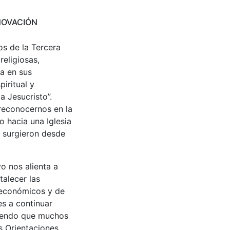
NOVACIÓN
os de la Tercera
eligiosas,
a en sus
iritual y
a Jesucristo”.
 reconocernos en la
o hacia una Iglesia
e surgieron desde
o nos alienta a
talecer las
, económicos y de
s a continuar
biendo que muchos
s Orientaciones