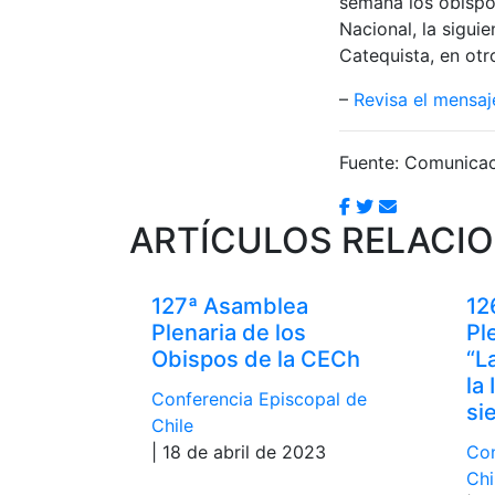
semana los obispos
Nacional, la siguie
Catequista, en otr
–
Revisa el mensaj
Fuente: Comunica
ARTÍCULOS RELACI
127ª Asamblea
12
Plenaria de los
Pl
Obispos de la CECh
“L
la
Conferencia Episcopal de
si
Chile
| 18 de abril de 2023
Con
Chi