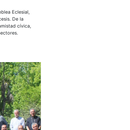
blea Eclesial,
esis. De la
amistad cívica,
ectores.