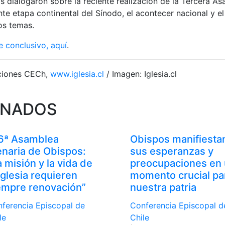
 dialogaron sobre la reciente realización de la Tercera As
nte etapa continental del Sínodo, el acontecer nacional y el
os temas.
e conclusivo, aquí
.
ciones CECh,
www.iglesia.cl
/ Imagen: Iglesia.cl
ONADOS
6ª Asamblea
Obispos manifiesta
enaria de Obispos:
sus esperanzas y
a misión y la vida de
preocupaciones en
 Iglesia requieren
momento crucial pa
empre renovación”
nuestra patria
ferencia Episcopal de
Conferencia Episcopal d
le
Chile