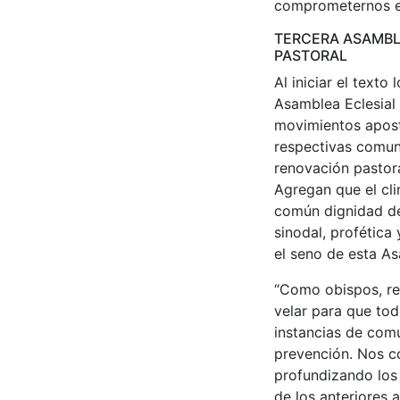
comprometernos en
TERCERA ASAMBLE
PASTORAL
Al iniciar el text
Asamblea Eclesial 
movimientos apost
respectivas comuni
renovación pastora
Agregan que el cli
común dignidad de 
sinodal, profétic
el seno de esta A
“Como obispos, re
velar para que tod
instancias de com
prevención. Nos c
profundizando los
de los anteriores 