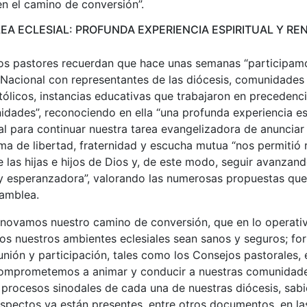
 el camino de conversión”.
A ECLESIAL: PROFUNDA EXPERIENCIA ESPIRITUAL Y RE
o los pastores recuerdan que hace unas semanas “participam
Nacional con representantes de las diócesis, comunidades r
ólicos, instancias educativas que trabajaron en precedenci
dades”, reconociendo en ella “una profunda experiencia esp
l para continuar nuestra tarea evangelizadora de anunciar 
ma de libertad, fraternidad y escucha mutua “nos permitió
las hijas e hijos de Dios y, de este modo, seguir avanzand
a y esperanzadora”, valorando las numerosas propuestas qu
samblea.
novamos nuestro camino de conversión, que en lo operativ
os nuestros ambientes eclesiales sean sanos y seguros; for
unión y participación, tales como los Consejos pastorales
omprometemos a animar y conducir a nuestras comunidade
 procesos sinodales de cada una de nuestras diócesis, sa
aspectos ya están presentes, entre otros documentos, en la