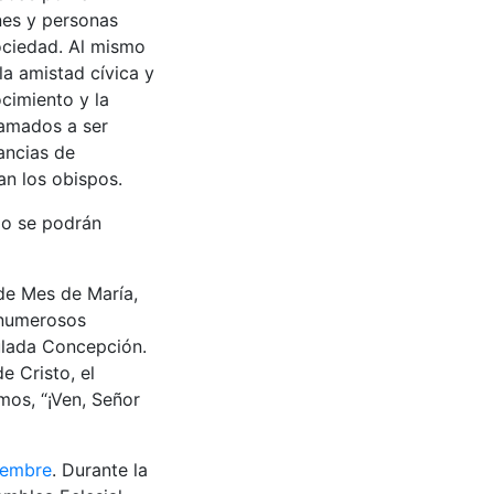
nes y personas
ociedad. Al mismo
la amistad cívica y
cimiento y la
lamados a ser
ancias de
man los obispos.
po se podrán
 de Mes de María,
 numerosos
culada Concepción.
e Cristo, el
mos, “¡Ven, Señor
viembre
. Durante la