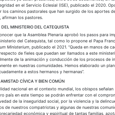
gridad en el Servicio Eclesial (ISE), publicado el 2020. O
 los caminos pastorales que han surgido de los aportes de
, afirman los pastores.
DEL MINISTERIO DEL CATEQUISTA
onocer que la Asamblea Plenaria aprobó los pasos para im
 ministerio del Catequista, tal como lo propone el Papa Franc
um Ministerium
, publicado el 2021. “Queda en manos de ca
respecto de fieles que puedan ser llamados a este ministeri
almente de la animación y conducción de los procesos de ini
nente en nuestras comunidades. Hemos elaborado un plan
cuadamente a estos hermanos y hermanas”.
 AMISTAD CÍVICA Y BIEN COMÚN
lidad nacional en el contexto mundial, los obispos señalan
tro país en este tiempo se podrán enfrentar con el compro
vedad de la inseguridad social, por la violencia y la delincu
os de nuestros compatriotas y algunas de nuestras comun
precariedad económica y espiritual de tantas familias, azot