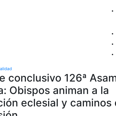
ualidad
e conclusivo 126ª Asa
a: Obispos animan a la
ión eclesial y caminos
sión