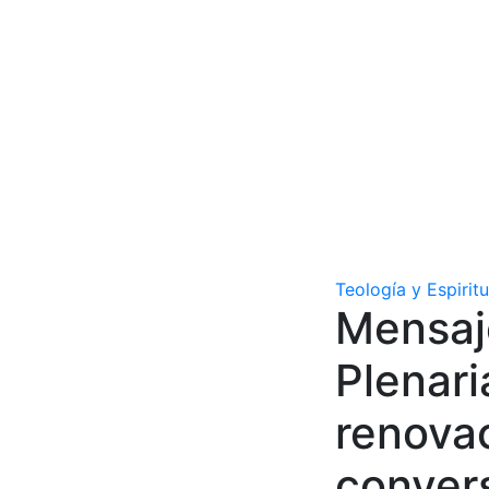
Teología y Espirit
Mensaj
Plenari
renovac
conver